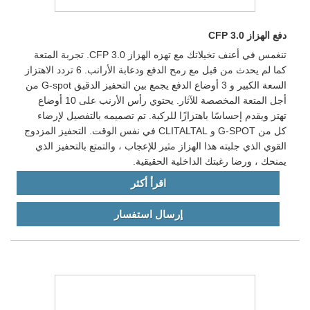
دفع الهزاز CFP 3.0
تنغمس في أعنف تخيلاتك مع تهزه الهزاز CFP 3.0. تجربة المتعة
كما لم يحدث من قبل مع رمح الدفع ودعابة الأرانب. 6 تردد الاهتزاز
السعة الكبير و 3 أوضاع الدفع يجمع بين التحفيز الدقيق G-spot من
أجل المتعة المخصصة للآثار. يحتوي رأس الأرنب على 10 أوضاع
تهتز ويقدم إحساسًا باهتزازًا للركبة. تم تصميمه بالتفصيل لإرضاء
كل من G-SPOT و CLITALTAL في نفس الوقت. التحفيز المزدوج
القوي الذي جلبته هذا الهزاز مثير للإعجاب ، والتمتع بالتحفيز الذي
يمنحك ، ورضا رغبتك الداخلية الحقيقية.
اقرأ أكثر
إرسال استفسار