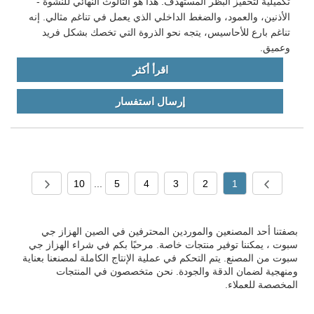
تكميلية لتحفيز البظر المستهدف. هذا هو الثالوث النهائي للنشوة -
الأذنين، والعمود، والضغط الداخلي الذي يعمل في تناغم مثالي. إنه
تناغم بارع للأحاسيس، يتجه نحو الذروة التي تخصك بشكل فريد
وعميق.
اقرأ أكثر
إرسال استفسار
10
...
5
4
3
2
1
بصفتنا أحد المصنعين والموردين المحترفين في الصين الهزاز جي
سبوت ، يمكننا توفير منتجات خاصة. مرحبًا بكم في شراء الهزاز جي
سبوت من المصنع. يتم التحكم في عملية الإنتاج الكاملة لمصنعنا بعناية
ومنهجية لضمان الدقة والجودة. نحن متخصصون في المنتجات
المخصصة للعملاء.