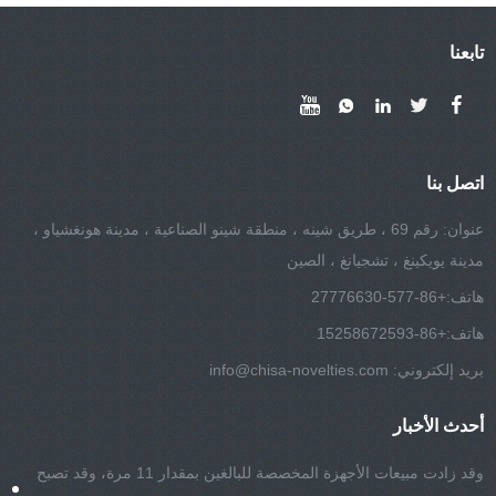
تابعنا
اتصل بنا
عنوان: رقم 69 ، طريق شينه ، منطقة شينو الصناعية ، مدينة هونغشياو ،
مدينة يويكينغ ، تشجيانغ ، الصين
هاتف:
+86-577-27776630
هاتف:
+86-15258672593
بريد إلكتروني:
info@chisa-novelties.com
أحدث الأخبار
وقد زادت مبيعات الأجهزة المخصصة للبالغين بمقدار 11 مرة، وقد تصبح