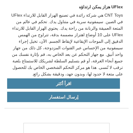
UFlex هزاز يمكن ارتداؤه
CNT Toys هي شركة رائدة في تصنيع الهزاز القابل للارتداء UFlex
في الصين. سيمفونية سرية في متناول يدك. تحكم في عالم من
المتعة العميقة والرنانة من راحة يدك. يحتوي الهزاز القابل للارتداء
UFlex على 10 أوضاع اهتزاز مصممة بدقة، تتراوح من الهمس
الدقيق إلى الموجات الإيقاعية لإيقاظ الجسم. الآن، تخيل إجراء
سيمفونية من الإحساس عبر القنوات المزدوجة، كل ذلك من جهاز
واحد أنيق. مع جهاز التحكم عن بعد الخاص به، قم بإثارة نفسك من
جميع أنحاء الغرفة، أو قم بتسليم السلطة لشريكك للاستمتاع بلعبة
ترقب لا تُنسى. هذا هو مركز التحكم الشخصي الخاص بك للحصول
على متعة لا حدود لها، وبدون جهد، ودقيقة بشكل رائع.
اقرأ أكثر
إرسال استفسار