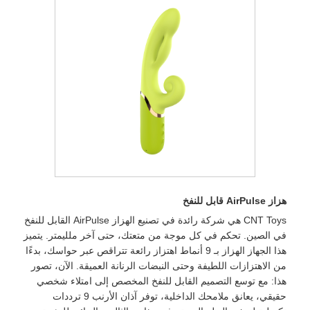
هزاز AirPulse قابل للنفخ
CNT Toys هي شركة رائدة في تصنيع الهزاز AirPulse القابل للنفخ
في الصين. تحكم في كل موجة من متعتك، حتى آخر ملليمتر. يتميز
هذا الجهاز الهزاز بـ 9 أنماط اهتزاز رائعة تتراقص عبر حواسك، بدءًا
من الاهتزازات اللطيفة وحتى النبضات الرنانة العميقة. الآن، تصور
هذا: مع توسع التصميم القابل للنفخ المخصص إلى امتلاء شخصي
حقيقي، يعانق ملامحك الداخلية، توفر آذان الأرنب 9 ترددات