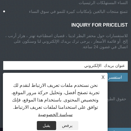
النساء المستهلكات الرئيسيات
تتمتع منتجات البالغين بإمكانيات كبيرة للنمو في سوق النساء
INQUIRY FOR PRICELIST
للاستفسارات حول محفز البظر لدينا ، قضبان اصطناعية تهتز ، هزاز أرنب ،
إلخ. أو قائمة الأسعار ، يرجى ترك بريدك الإلكتروني لنا وسنكون على
اتصال في غضون 24 ساعة.
X
نحن نستخدم ملفات تعريف الارتباط لنقدم لك
تجربة تصفح أفضل، وتحليل حركة مرور الموقع،
حقوق الطبع والنشر © 2021-2022 CHISA Group Limited جميع الحقوق
وتخصيص المحتوى. باستخدام هذا الموقع، فإنك
محفوظة
توافق على استخدامنا لملفات تعريف الارتباط.
الروابط
|
XML
|
RSS
|
Sitemap
|
سياسة الخصوصية
Privacy Policy
يرفض
يقبل