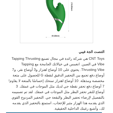
التنصت الجة فيبي
CNT Toys هي شركة رائدة في مجال تصنيع Tapping Thrusting
Vibe في الصين. انغمس في خيالاتك الجامحة مع Tapping
Thrusting Vibe. يحتوي على 10 أوضاع اهتزاز و3 أوضاع نقر، و7
أوضاع دفع تجمع بين التحفيز الدقيق لنقطة G للحصول على متعة
مخصصة ومذهلة. 10 أوضاع اهتزاز تمنحك إحساسًا بالمتعة لا يقاوم!
7 أوضاع دفع تحفز نقطة جي لديك مثل الموجات في عمقك. 3
أوضاع للنقر تحفز البظر مثل الموجات في عمقك. لقد تم تصميمه
بالتفصيل لإرضاء تحفيز البظر والبقعة جي. التحفيز المزدوج القوي
الذي يقدمه هذا الهزاز مثير للإعجاب، استمتع بالتحفيز الذي يقدمه
لك، وأشبع رغبتك الداخلية الحقيقية.