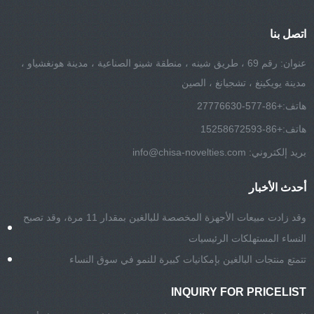
اتصل بنا
عنوان: رقم 69 ، طريق شينه ، منطقة شينو الصناعية ، مدينة هونغشياو ،
مدينة يويكينغ ، تشجيانغ ، الصين
هاتف:
+86-577-27776630
هاتف:
+86-15258672593
بريد إلكتروني:
info@chisa-novelties.com
أحدث الأخبار
وقد زادت مبيعات الأجهزة المخصصة للبالغين بمقدار 11 مرة، وقد تصبح
النساء المستهلكات الرئيسيات
تتمتع منتجات البالغين بإمكانيات كبيرة للنمو في سوق النساء
INQUIRY FOR PRICELIST