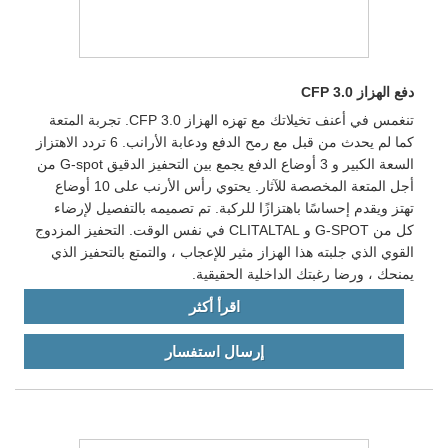
دفع الهزاز CFP 3.0
تنغمس في أعنف تخيلاتك مع تهزه الهزاز CFP 3.0. تجربة المتعة
كما لم يحدث من قبل مع رمح الدفع ودعابة الأرانب. 6 تردد الاهتزاز
السعة الكبير و 3 أوضاع الدفع يجمع بين التحفيز الدقيق G-spot من
أجل المتعة المخصصة للآثار. يحتوي رأس الأرنب على 10 أوضاع
تهتز ويقدم إحساسًا باهتزازًا للركبة. تم تصميمه بالتفصيل لإرضاء
كل من G-SPOT و CLITALTAL في نفس الوقت. التحفيز المزدوج
القوي الذي جلبته هذا الهزاز مثير للإعجاب ، والتمتع بالتحفيز الذي
يمنحك ، ورضا رغبتك الداخلية الحقيقية.
اقرأ أكثر
إرسال استفسار