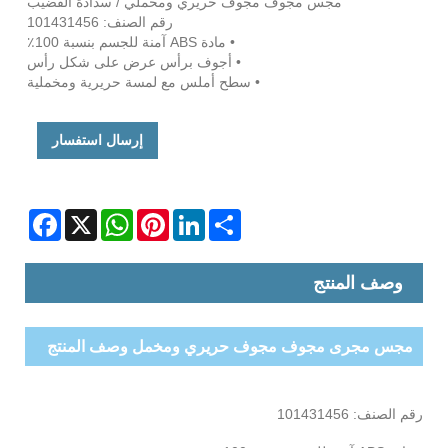
مجس مجوف مجوف حريري ومخملي / سدادة القضيب
رقم الصنف: 101431456
• مادة ABS آمنة للجسم بنسبة 100٪
• أجوف برأس عرض على شكل رأس
• سطح أملس مع لمسة حريرية ومخملية
إرسال استفسار
Facebook
WhatsApp
X
Pinterest
LinkedIn
Share
وصف المنتج
مجس مجرى مجوف مجوف حريري ومخمل وصف المنتج
رقم الصنف: 101431456