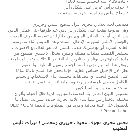
• مادة ABS آمنة للجسم بنسبة 100٪
• أجوف برأس عرض على شكل رأس
• سطح أملس مع لمسة حريرية ومخملية
هذه هي لعبة لعشاق مجرى البول بسطح أملس وحريري.
وهي مجوفة بفتحة على شكل رأس دش عند طرفها حتى يتمكن الناس
من التبول أو أخذ السائل المنوي من خلالها. تم تصميم الطرف المدبب
والجسم الأملس لسهولة الإدخال. استخدم هذا القابس أثناء ممارسة
العادة السرية أو مع شريك كبديل للسبر. كما هو الحال مع الأصوات ،
سيشعر القضيب بملذات ممتلئة ومثيرة بشكل لا يصدق. مصنوع من
مادة أكريلونتريل بوتادين ستايرين الخالية من الفثالات وغير المسامية ،
ويوفر هذا المسبار تجربة آمنة للجسم وسهل التنظيف والتعقيم.
نظرًا لأن الإحليل حساس للغاية ، فإننا نجعل هذا المنتج ناعمًا تمامًا
على السطح لتجنب أي مضايقات محتملة أثناء الاستخدام. والجسم
بالكامل مغطى بلمسة حريرية ومخملية لتجربة أفضل. تجنب
استخدامه مع مزلق السيليكون.
تخصيص اللون الخاص بك لعلامتك التجارية. لدينا حاليًا أحجام وألوان
مختلفة للاختيار من بينها لبدء علامة تجارية جديدة بسرعة. اتصل بنا
للحصول على عينة مجانية ومزيد من المعلومات لخدمة OEM / ODM
/ Private Label.
مجس مجرى مجوف مجوف حريري ومخملي / ميزات قابس
القضيب