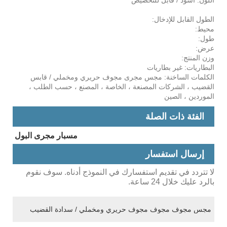
اللون: أسود / قابل للتخصيص
الطول القابل للإدخال:
محيط:
طول:
عرض:
وزن المنتج:
البطاريات: غير بطاريات
الكلمات الساخنة: مجس مجرى مجوف حريري ومخملي / قابس
القضيب ، الشركات المصنعة ، الخاصة ، المصنع ، حسب الطلب ،
الموردين ، الصين
الفئة ذات الصلة
مسبار مجرى البول
إرسال استفسار
لا تتردد في تقديم استفسارك في النموذج أدناه. سوف نقوم
بالرد عليك خلال 24 ساعة.