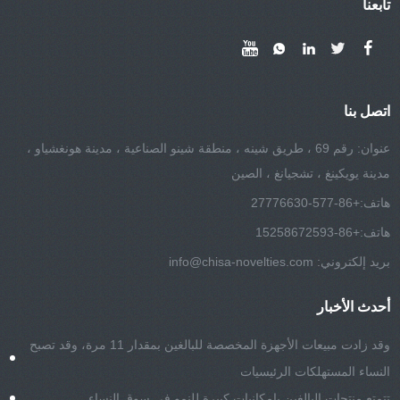
تابعنا
اتصل بنا
عنوان: رقم 69 ، طريق شينه ، منطقة شينو الصناعية ، مدينة هونغشياو ،
مدينة يويكينغ ، تشجيانغ ، الصين
هاتف:
+86-577-27776630
هاتف:
+86-15258672593
بريد إلكتروني:
info@chisa-novelties.com
أحدث الأخبار
وقد زادت مبيعات الأجهزة المخصصة للبالغين بمقدار 11 مرة، وقد تصبح
النساء المستهلكات الرئيسيات
تتمتع منتجات البالغين بإمكانيات كبيرة للنمو في سوق النساء