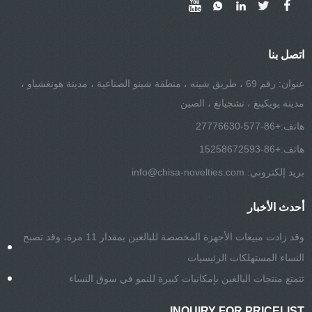
اتصل بنا
عنوان: رقم 69 ، طريق شينه ، منطقة شينو الصناعية ، مدينة هونغشياو ،
مدينة يويكينغ ، تشجيانغ ، الصين
هاتف:
+86-577-27776630
هاتف:
+86-15258672593
بريد إلكتروني:
info@chisa-novelties.com
أحدث الأخبار
وقد زادت مبيعات الأجهزة المخصصة للبالغين بمقدار 11 مرة، وقد تصبح
النساء المستهلكات الرئيسيات
تتمتع منتجات البالغين بإمكانيات كبيرة للنمو في سوق النساء
INQUIRY FOR PRICELIST