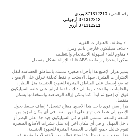
رقم الشيء:
371312210 وردي
371312212 أرجواني
371312211 أزرق
- 7 وظائف للاهتزازات القوية
• غلاف سيليكون خارجي ناعم ومرن
• مقاوم للماء لسهولة الاستخدام والتنظيف
يمكن استخدام رصاصة ABS قابلة للإزالة بشكل منفصل
يتميز هزاز الإصبع هذا بأجزاء صغيرة تمسك بالمناطق الحساسة لنقل
الاهتزازات المثيرة. سهل الاستخدام فقط كحلقة تنزلق على الإصبع ،
ثم ضع إصبعك على المناطق المثيرة للشهوة الجنسية مثل البظر ،
والحلمات ، والفخذ ، وما إلى ذلك ، فقط انزلق على حلقة السيليكون
فوق أي إصبع ثم ابدأ. كما يمكن إزالة الرصاصة واستخدامها بشكل
منفصل.
هزاز بيض قوي داخل هذا الاصبع. مفتاح تشغيل / إيقاف بسيط يحول
الإصبع إلى عصا حب تهتز على الفور. ضعه في أي مكان لمزيد من
المتعة والمتعة. ملمس القوام في السيليكون جيد جدًا على البظر أو
داخل المهبل أو في أي مكان آخر. إنه مثل عشرات الأصابع الصغيرة
تقوم بتدليك جميع النهايات العصبية المثيرة للشهوة الجنسية.
هزاز صغير وسري مثل هذا يفتح عوالم من الاحتمالات المثيرة. قم