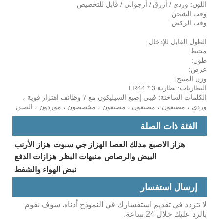
اللون: وردي / أزرق / أرجواني / قابل للتخصيص
وقت الشحن:
وقت الركض:
الطول القابل للإدخال:
محيط:
طول:
عرض:
وزن المنتج:
البطاريات: بطارية LR44 * 3
الكلمات الساخنة: فيبي إصبع السيليكون مع 7 وظائف اهتزاز قوية ،
وردي ، مصنعون ، مصنعون ، مصنعون ، مخصصون ، موردون ، الصين
الفئة ذات الصلة
هزاز الاصبع
مدلك العصا
الهزاز جي سبوت
هزاز الأرنب
البيض والرصاص
منبهات البظر
هزازات الدفع
نبض الهواء والشفط
إرسال استفسار
لا تتردد في تقديم استفسارك في النموذج أدناه. سوف نقوم
بالرد عليك خلال 24 ساعة.