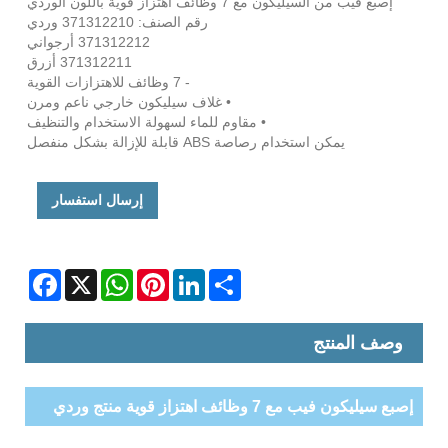
إصبع فيب من السيليكون مع 7 وظائف اهتزاز قوية باللون الوردي
رقم الصنف: 371312210 وردي
371312212 أرجواني
371312211 أزرق
- 7 وظائف للاهتزازات القوية
• غلاف سيليكون خارجي ناعم ومرن
• مقاوم للماء لسهولة الاستخدام والتنظيف
يمكن استخدام رصاصة ABS قابلة للإزالة بشكل منفصل
إرسال استفسار
Facebook
WhatsApp
X
Pinterest
LinkedIn
Share
وصف المنتج
إصبع سيليكون فيب مع 7 وظائف اهتزاز قوية منتج وردي